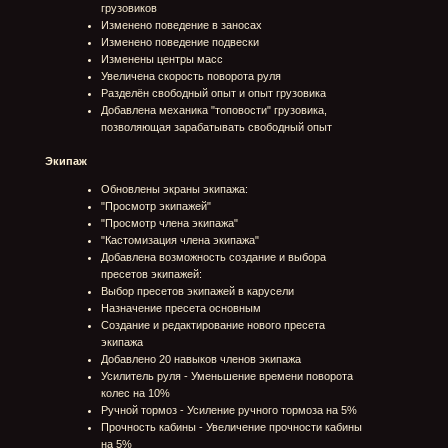
"Спортивное сцепление"- Увеличивает на 10%
максимальную скорость
"Калибровка тяги"- Увеличивает на 5%
максимальную скорость
"Аэродинамический обвес"- Увеличивает на 5%
мощность двигателя
Физика
Реализовано сопротивление воды с учетом
скорости потока и глубины погружения. Техника
замедляется в зависимости от глубины
пересекаемого водного участка и может сноситься
течением воды по его направлению.
Визуальные эффекты (VFX)
Добавлен старт "Метеора" при выезде на пляж
Волги
Добавлен взлет воздушного шара у Волги
Добавлены чайки в прибрежных зонах Волги
Добавлен проезд поезда на Романовском мосту
Добавлен пролет самолёта на трассах у Волги
Добавлено отображение эффекта ускорения у
других игроков в заезде
Добавлен эффект перегрева двигателя машины. В
зависимости от уровня повреждений из-под кабины
и из радиатора начинает идти белый пар, до тех
пор пока машина не будет отремонтирована.
Добавлен эффект повреждения двигателя машины.
В зависимости от уровня повреждений выхлопной
дым становится чёрным и более плотным, до тех
пор пока машина не будет отремонтирована.
Добавлены визуальные эффекты столкновений
Обновлены эффекты капель воды при езде по
грязи
Обновлены эффекты капель воды на лобовом