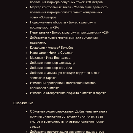
Система отслеживания и оповещения позиции
игрока на трассе и его состояния (движется
корректно, застрял, находится не на колесах,
неверное направление движения, находится вне
трассы)
Система отслеживания и отображения ближайшей
контрольной точки для игрока в виде маркера в
интерфейсе заезда
Обновлен таблица текущих позиций игроков в
заезде:
Обновлен дизайн таблицы текущих позиций игроков
. Добавлено отображение значений: общее
количество КТ, текущее количество пройденных КТ,
общее количество кругов, текущее количество
пройденных кругов, отображение иконки
автопилота при дисконекте игрока во время заезда.
Оптимизировано обновление данных
Добавлена информация о лучшем круге
Добавлены статусы, которые показывают что
происходит с грузовиком игрока (или бота)
Добавлена новая 3D сцена результатов заезда с
отображением грузовиков, занявших призовые
места и дополнительных экранов подробных
результатов заезда:
Пьедестал победителей: основные показатели
заезда
Лидерборд: сводная таблица распределения
итоговых мест в заезде
Подробные показатели: подробная информация по
полученным в заезде бонусам
Изменена механика возврата на трассу по кнопке
"Т". Теперь игрок возвращается не к последней
пройденной КТ, а к ближайшей точке трассы
Добавлен индикатор качества сетевого соединения
в заезде с 5-ю состояниями соединения (Ping <=
40, 110, 200, 500 мс)
Добавлена возможность отображения виджета: