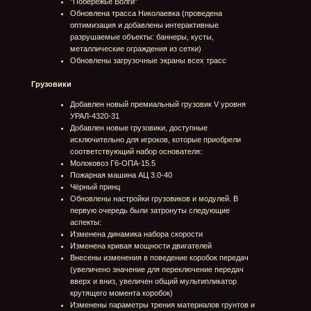
проходимости +2%
Перегазовка - Бонус к разгону и проходимости +2%
Добавлены новые члены экипажа со своими
навыками:
Командир - Алексей Колобов
Навигатор - Никита Сусанин
Механик - Инга Беспалова
Добавлен спонсор Фоксхаунд
Добавлен спонсор
cloud.ru
Добавлена анимация походки водителя в зоне
экипажа в гараже
Изменены пропорции и положение шлемов
спонсоров экипажа
Изменено отображение виджета экипажа в гараже
Снаряжение
Обновлен экран снаряжения. Добавлена механика
покупки снаряжения установки / снятия их в / из
слотов и возможность их автопополнения после
заезда
Добавлена визуализация изменения параметров
грузовика в зависимости от выбранного в заезд
снаряжения
Добавлены уведомления на включение
автопополнения снаряжения и результат
автопополнения снаряжения после заезда
Добавлено новое снаряжение:
"Цельнолитые шины" - Увеличивает на 100%
прочность всех колес
"Армированные шины" - Увеличивает на 20%
прочность всех колес
"Композитный каркас" - Увеличивает на 100%
прочность всех модулей, кроме колес
"Каркасный усилитель"- Увеличивает на 20%
прочность всех модулей, кроме колес
"Прямоточная выхлопная система"- Увеличивает
на 10% мощность двигателя