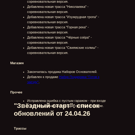
обновлений от 24.04.26
Трассы
Добавлена новая трасса "Свияжские холмы".
Добавлена новая трасса "Долина Хуурай
".
Добавлена новая трасса "Серебряный перевал".
Добавлена новая трасса "Река Шингэн".
Добавлена новая трасса "Курум".
Прочее
Исправлено отображение названия грузовиков в
рейтинге игроков.
"Звёздный старт": список
обновлений от 17.04.26
Машины
Исправлено описание рулевого механизма у
КАМАЗ-43105.
Исправлено описание рулевого механизма и рамы
у КАМАЗ-4326М.
Исправлено описание рулевого механизма и рамы
у КАМАЗ-43261.
Исправлена модель КАМАЗ-4310: отсутствие
брызговиков при закрытом кузове.
Исправлена модель КАМАЗ-4310: дублирование
фар на кабине К1-У.
Исправлена модель КАМАЗ-4310Р: дублирование
бампера.
Добавлено описание для Урал-4320-31 в дереве
исследований.