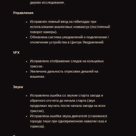
Добавлен специальный расходник для грузовика
КАМАЗ-4310Р "Ракетный ускоритель", при
использовании дающий грузовику на 10 сек.
значительное увеличение ускорения и
максимальной скорости.
Обновлен гараж с космической тематикой:
визуальное оформление, добавлены собаки
"Белка" и "Стрелка", добавлена новая мелодия для
гаража.
Добавлено специальное достижение для
космического режима
Обновлен стартовый экран запуска игры
Трассы
Добавлены новые трассы (10 шт)
Обновлены трассы (обновлено окружение,
проведена оптимизация, исправлены и обновлены
маршруты, переработано окружение и наполнение
трасс, добавлены звуки и прочее):
"Прибрежный экспресс"
"Берег ветров"
"Николаевка"
"Горная река"
"Чёрные озёра"
"Кадын-Бажы"
"Побережье Волги"
Обновлена трасса Николаевка (проведена
оптимизация и добавлены интерактивные
разрушаемые объекты: баннеры, кусты,
металлические ограждения из сетки)
Обновлены загрузочные экраны всех трасс
Грузовики
Добавлен новый премиальный грузовик V уровня
УРАЛ-4320-31