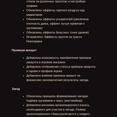
настроено освещение, добавлены визуальные
эффекты лучей света, пылинки, капель на воротах
Убрана раздел "Снаряжение" из главного меню
игры. Снаряжение открывается только по клику по
соответствующему слоту снаряжения внизу экрана
гаража
Добавлены дополнительные нотификации в центр
уведомлений
Кастомизация
Добавлен экран кастомизации грузовиков в гараже
через систему декалей
Добавлена возможность покупки декалей и их
установки в определенные слоты грузовика.
Количество мест для декалей различно для каждого
грузовика
Добавлены декали для кастомизации грузовиков:
оффроад тематики (25 шт), космической тематики
(29 шт), женской тематики (14 шт), общей тематики
(22) шт
Добавлено отображение установленных на
грузовики декалей в заезде у всех игроков
Дерево исследований
Изменено дерево исследований, грузовики разбиты
по кластерам
Изменена стоимость исследования грузовиков
В дерево исследований заблокирована
возможность исследования и покупки техники,
которая находится в заезде.
Магазин
Добавлена возможность просмотра
внутриигрового магазина с разделами:
Лучшее: приобретение премиальной техники и