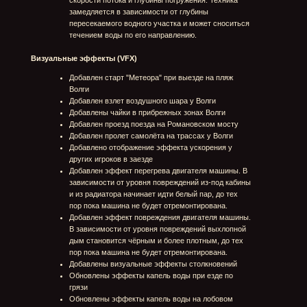
Гараж
Добавлена информация об организационном
взносе для участия в заезде для выбранного
грузовика
Обновлен раздел правил игры "Как играть"
Обновлена панель аккаунта игрока: добавлено
отображение ника и иконки игрока, статуса
премиум аккаунта, добавлена ссылка перехода в
профиль игрока
Добавлен экран перевода опыта грузовика в
свободный опыт
Добавлен экран перевода золота в кредиты
Удален виджет названия техники над грузовиком
Добавлена информация о выбранном грузовике
(класс, уровень, название, организационный взнос,
количество заработанного опыта) над главным
меню
Переработана карусель грузовиков:
Визуально изменены карточки машин
Появилась группировка по кластерам
Добавлена информация о прокаченных ключах в
кластере
Изменен вид кнопок переключения грузовиков в
карусели
Убрано отображение карточек неисследованной
техники в карусели грузовиков в гараже и
возможность перехода в дерево исследований из
этих карточек
Реализованы всплывающие подсказки на все типы
валют, опыт, свободный опыт, организационный
взнос
Реализован индикатор "топовости" грузовика (когда
прокачаны все модули грузовика)
Добавлено окно выбора режима заезда (справа от
кнопки "Поехали")
Обновлено визуальное оформление гаража,