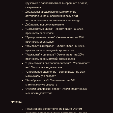
мониторинг производительности (включается в
настройках и отображает клиентский FPS, пинг,
потери пакетов, серверный FPS).
Исправлено затухание музыки происходит
корректно, через 15 секунд после начала заезда.
Обновлены анимация и визуальный стиль таймера
ожидания старта заезда.
Обновлены стартовые ворота в зонах старта на
всех трассах
Обновлены штрафы за пропуск контрольных точек
(включая стартовые)
Обновлены настройки поведения камеры при виде
от 3 лица
Обновлено отображение следов от грузовиков
игроков
Обновлена система реконнектов игрока
Исправлен вылет камеры игрока за пределы
модели грузовика при столкновении на большой
скорости
Исправлено проваливание камеры игрока под
террейн трассы
Исправлено отображение надписи "Ожидание
других игроков" на экране поиска игроков при уже
назначенной карте
Исправлена ситуация с разблокировкой грузовика,
находящегося в заезде
Исправлено начисление штрафов за пропущенные
КТ на кольцевых трассах после 1 круга
Исправлен некорректный расчет мультипликаторов
бонусных и контрольных точек
Исправлена ошибка с начислением наград при
выходе из заезда до финиша всех участников
Исправлена ошибка с заклиниванием коробки
передач при использовании снаряжения
Исправлено отображение названия трассы на
экране результатов заезда