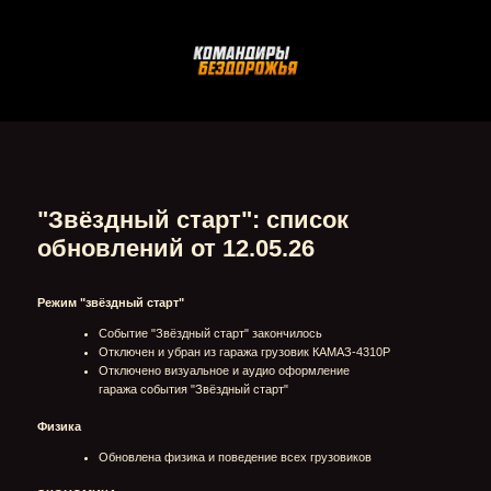
"Звёздный старт": список
обновлений от 12.05.26
Режим "звёздный старт"
Событие "Звёздный старт" закончилось
Отключен и убран из гаража грузовик КАМАЗ-4310Р
Отключено визуальное и аудио оформление
гаража события "Звёздный старт"
Физика
Обновлена физика и поведение всех грузовиков
ЭКОНОМИКА
Обновлены расчеты наград за заезды
Обновлены организационные взносы
Соревновательный режим
Изменен список грузовиков, которые попадают в
режим
Набор основателей