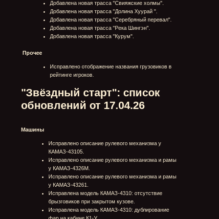
Трассы
Добавлена новая трасса "Песчаная миля".
Удалена часть покрышек в воде на Николаевке.
Механики
Обновлен курс обмена золота в кредиты (было 1 к
400, стало 1 к 100).
Обновлен логотип для отображения Уралов на
экранах итогов заезда и лучших результатов.
Магазин
Исправлено отображение характеристик машин
Наборов Основателей во вкладке "Все
характеристики".
Исправлено обновление покупки декалей через
магазин (происходило только после следующего
действия / покупки).
Кнопка покупки премиум техники не блокируется в
магазине если машина до этого была куплена в
дереве исследования.
Управление
Исправлен ложный ввод на геймпадах при
использовании аналоговых клавиатур (постоянный
поворот камеры).
Обновлена система уведомлений о подключении /
отключении устройства в Центре Уведомлений.
VFX
Исправлено отображение следов на кольцевых
трассах.
Увеличена дальность отрисовки декалей на
машинах.