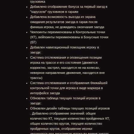
промо товаров
Премиум: приобретение премиум аккаунта
Внешний вид: приобретение декалей для
кастомизации грузовиков
Снаряжение: приобретение расходников для
применения в звездах
Профиль игрока
Добавлена возможность просмотра профиля
игрока с разделами (по клику по имени и иконке
игрока в гараже):
Сводка: общая информация по репутации,
статистике и основным достижениям игрока
Достижения: подробная информация по
достижениям игрока
Статистика: подробная статистика игрока
Друзья
Добавлена возможность добавления в друзья
пользователей платформы
Добавлено окно отображения платформенных
друзей
Управление
Добавлено управление рулем "Defender Exone"
Обновлено управление геймпадами
Обновлены экраны подсказки по управлению
Настройки
Полный редизайн экрана настроек
Обновлено меню паузы
Обновлены пресеты графики
Добавлены настройки включения / выключения
эффектов грузовика