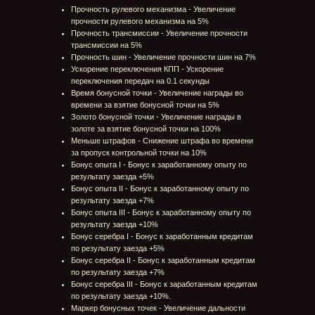
стекле на различных пресетах и настройках
графики
Обновлены эффекты горячего воздуха над
радиатором
Обновлены эффекты ускорителей (увеличена
плотность дыма, эффект лучше привязан к
грузовикам)
Обновлены эффекты бонусных точек (дымов)
Исправлено: Эффекты грунтов на трассе
Николаевка
Премиум аккаунт
Добавлена возможность приобретения премиум
аккаунта в игровом магазине
Добавлено отображение статуса премиум аккаунта
в гараже и профиле игрока
Добавлено влияние премиум аккаунт на
финансово-экономические результаты заезда
Заезд
Обновлены принципы формирования заездов:
подбора грузовиков и трасс (матчмейкер)
Добавлена механика организационного взноса,
необходимого для участия в звезде. Размер
организационного сбора различается у каждого
грузовика
Добавлено отображение бонуса за первый заезд в
"карусели" грузовиков в гараже
Добавлена возможность выхода из экрана
ожидания результатов заезда в гараж после
финиша игрока, не дожидаясь окончания заезда
Чекпоинты переименованы в Контрольные точки
(КТ), вейпоинты переименованы в Бонусные точки
(БТ)
Добавлен навигационный помощник игроку в
заезде: