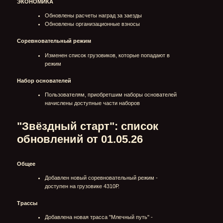
Пользователям, приобретшим наборы основателей
начислены доступные части наборов
"Звёздный старт": список
обновлений от 01.05.26
Общее
Добавлен новый соревновательный режим -
доступен на грузовике 4310Р.
Трассы
Добавлена новая трасса "Млечный путь" -
соревновательная версия.
Добавлена новая трасса "Николаевка" -
соревновательная версия.
Добавлена новая трасса "Изумрудная тропа" -
соревновательная версия.
Добавлена новая трасса "Горная река" -
соревновательная версия.
Добавлена новая трасса "Чёрные озёра" -
соревновательная версия.
Добавлена новая трасса "Свияжские холмы" -
соревновательная версия.
Магазин
Закончилась продажа Наборов Основателей.
Добавлен к продаже
Набор Поддержки "Готов к
заезду"
.
Прочее
Исправлена ошибка с пустым гаражом - при входе
"Звёздный старт": список
в игру не отображался ни один грузовик в гараже.