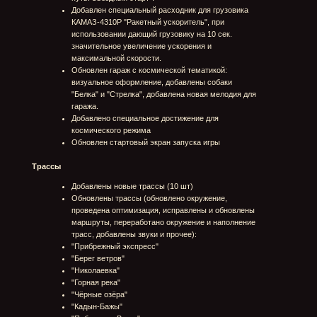
Добавлено 20 навыков членов экипажа
Усилитель руля - Уменьшение времени поворота
колес на 10%
Ручной тормоз - Усиление ручного тормоза на 5%
Прочность кабины - Увеличение прочности кабины
на 5%
Прочность рулевого механизма - Увеличение
прочности рулевого механизма на 5%
Прочность трансмиссии - Увеличение прочности
трансмиссии на 5%
Прочность шин - Увеличение прочности шин на 7%
Ускорение переключения КПП - Ускорение
переключения передач на 0.1 секунды
Время бонусной точки - Увеличение награды во
времени за взятие бонусной точки на 5%
Золото бонусной точки - Увеличение награды в
золоте за взятие бонусной точки на 100%
Меньше штрафов - Снижение штрафа во времени
за пропуск контрольной точки на 10%
Бонус опыта I - Бонус к заработанному опыту по
результату заезда +5%
Бонус опыта II - Бонус к заработанному опыту по
результату заезда +7%
Бонус опыта III - Бонус к заработанному опыту по
результату заезда +10%
Бонус серебра I - Бонус к заработанным кредитам
по результату заезда +5%
Бонус серебра II - Бонус к заработанным кредитам
по результату заезда +7%
Бонус серебра III - Бонус к заработанным кредитам
по результату заезда +10%.
Маркер бонусных точек - Увеличение дальности
появления маркера бонусных точек +20 метров
Маркер контрольных точек - Увеличение дальности
появления маркера обязательных контрольных
точек +30 метров
Подкрученные обороты - Бонус к разгону и