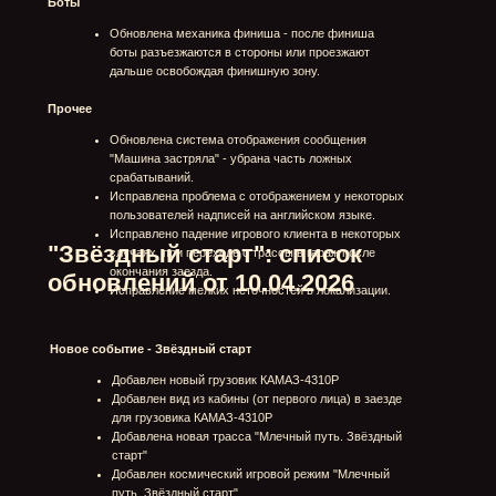
Добавлен новые грузовики, доступные
исключительно для игроков, которые приобрели
соответствующий набор основателя:
Молоковоз Г6-ОПА-15.5
Пожарная машина АЦ 3.0-40
Чёрный принц
Обновлены настройки грузовиков и модулей. В
первую очередь были затронуты следующие
аспекты:
Изменена динамика набора скорости
Изменена кривая мощности двигателей
Внесены изменения в поведение коробок передач
(увеличено значение для переключение передач
вверх и вниз, увеличен общий мультипликатор
крутящего момента коробок)
Изменены параметры трения материалов грунтов и
грузовиков
Изменено поведение в заносах
Изменено поведение подвески
Изменены центры масс
Увеличена скорость поворота руля
Разделён свободный опыт и опыт грузовика
Добавлена механика "топовости" грузовика,
позволяющая зарабатывать свободный опыт
Экипаж
Обновлены экраны экипажа:
"Просмотр экипажей"
"Просмотр члена экипажа"
"Кастомизация члена экипажа"
Добавлена возможность создание и выбора
пресетов экипажей:
Выбор пресетов экипажей в карусели
Назначение пресета основным
Создание и редактирование нового пресета
экипажа