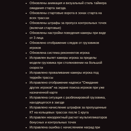
ООО «Фоксхаунд»
Все права защищены
ИНН: 1326224456
КПП: 132601001
ОГРН: 1131326001290
ОКВЭД 62.01 (22.01)