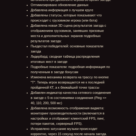
Добавлена настройка отображения виджета
мониторинга производительности
Регулировка общей громкости перенесена в верх
списка настроек звука
Боты
Обновлена логика и проведена оптимизация ботов
Звуки и музыка
Добавлена новая музыка и звуки окружения на
трассы
Обновлены звуки в интерфейсе пользователя
Добавлены новые звуки столкновений
Прочее
Обновлена локализация: исправлены опечатки,
ошибки, внесены необходимые дополнения и
уточнения
Исправлено отображение рейтинга игроков при
выходе в гараж с экрана результата заезда
Исправлено поведение кнопок на экране
пользовательского соглашения
Согласие на обработку данных
Политика обработки персональных данных